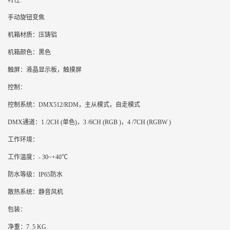
特性:
手动旋钮变焦
机箱材质：压铸铝
机箱颜色：黑色
触屏：液晶显示板，触摸屏
控制：
控制系统：DMX512/RDM，主从模式，自走模式
DMX通道：1 /2CH (单色)，3 /6CH (RGB )，4 /7CH (RGBW )
工作环境：
工作温度：- 30~+40℃
防水等级：IP65防水
散热系统：静音风机
包装：
净重：7. 5 KG