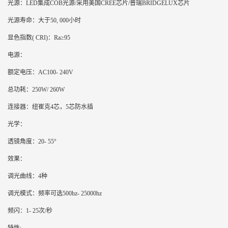
光源：LED集成COB光源/采用美国CREE芯片/普瑞BRIDGELUX芯片
光源寿命：大于50, 000小时
显色指数( CRI)：Ra≥95
电源：
额定电压：AC100- 240V
总功耗：250W/ 260W
连接器：纽崔克4芯，5芯防水插
光学：
透镜角度：20- 55°
效果：
调光曲线：4种
调光模式：频率可选500hz- 25000hz
频闪：1- 25次/秒