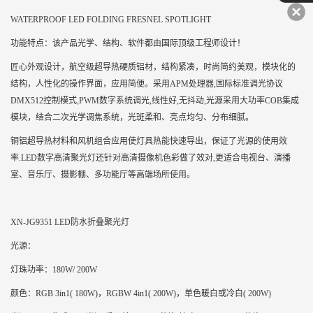
WATERPROOF LED FOLDING FRESNEL SPOTLIGHT
功能特点：该产品光学、结构、软件都由国际顶级工程师设计！
匠心外观设计，航空级超导热硬质铝材，结构紧凑，时尚简约美观，模块化的
结构，人性化的操作界面，应用简便。采用APM处理器,国际标准调光协议
DMX512控制模式,PWM数字系统调光,线性好,无抖动,光源采用大功率COB集成
模块，结合二次光学调焦系统，光斑柔和、亮点均匀、分布细腻。
铜铝超导热材料和风机组合应用使灯具热能快速导出，保证了光源的使用效
率.LED数字高清聚光灯还针对高清摄像机色彩做了效对,更适合电视台、演播
室、音乐厅、摄影棚、多功能厅等高端场所使用。
XN-JG9351 LED防水折叠聚光灯
光源：
灯珠功率：180W/ 200W
颜色：RGB 3in1( 180W)，RGBW 4in1( 200W)，单色暖白或冷白( 200W)