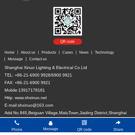
QR code
Home
About us
Products
Cases
News
Technology
Message
Contact us
Shanghai Xinuo Lighting & Electrical Co.Ltd
TEL: +86-21-6900 9928/6900 9921
FAX: +86-21-6900 9921
Mobile:13917178181
Http: www.shxinuo.net
E-mail:shxinuo@163.com
Add:No.845,Beiguan Village,MaluTown,Jiading District,Shanghai
Copyright © 2018 Shanghai Xinuo Lighting & Electrical Co. Ltd
沪
Message
Phone
QR code
Share
ICP备13007066号-1