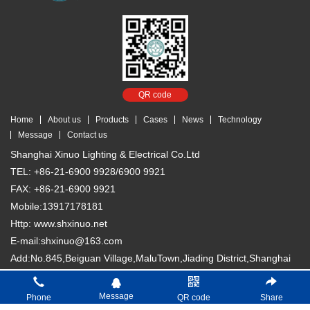
QR code
Home
About us
Products
Cases
News
Technology
Message
Contact us
Shanghai Xinuo Lighting & Electrical Co.Ltd
TEL: +86-21-6900 9928/6900 9921
FAX: +86-21-6900 9921
Mobile:13917178181
Http: www.shxinuo.net
E-mail:shxinuo@163.com
Add:No.845,Beiguan Village,MaluTown,Jiading District,Shanghai
Copyright © 2018 Shanghai Xinuo Lighting & Electrical Co. Ltd
沪
Message
Phone
QR code
Share
ICP备13007066号-1