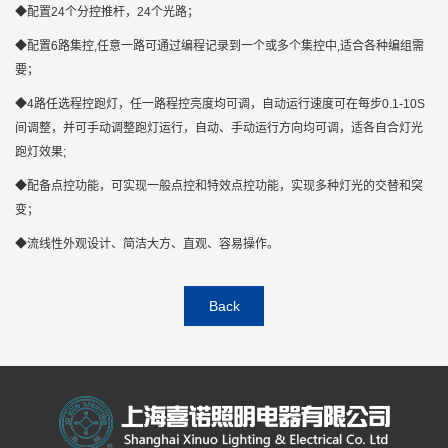
◆配置24个分控推杆，24个光路；
◆配置6路集控,任意一路可通过编程记录到一个或多个集控中,适合各种编组需
要；
◆4路任选程控跑灯，任一路程控亮度均可调，自动运行速度可在每步0.1-10S
间调整，并可手动调整跑灯运行，自动、手动运行方向均可调，适各自合灯光
跑灯效果;
◆配备点控功能，可实现一般点控和特效点控功能，实现多种灯光的交替和突
变；
◆流线性外观设计、简洁大方、直观、容易操作。
Back